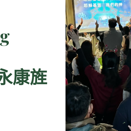
g
h 永康旌