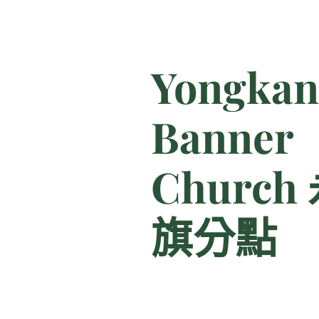
Yongkan
Banner
Churc
旗分點